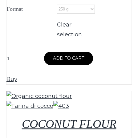
from:
Format
to
5,50€
Clear
a
selection
8,50€
COCCO
ADD TO CART
RAPÈ
quantità
Buy
COCONUT FLOUR