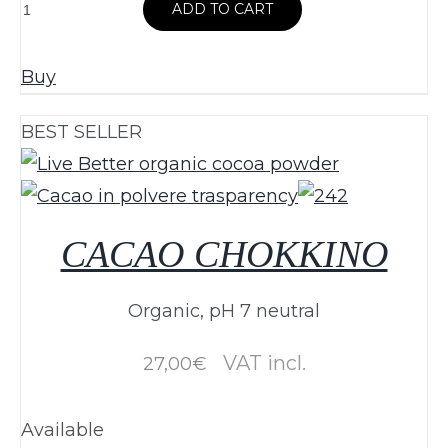
ARROWROOT
ADD TO CART
quantità
Buy
BEST SELLER
CACAO CHOKKINO
Organic, pH 7 neutral
VAT incl.
27,00
€
Available