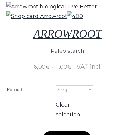
ARROWROOT
Paleo starch
Price
VAT incl.
6,00
€
-
11,00
€
range:
from:
Format
to
6,00€
Clear
a
selection
11,00€