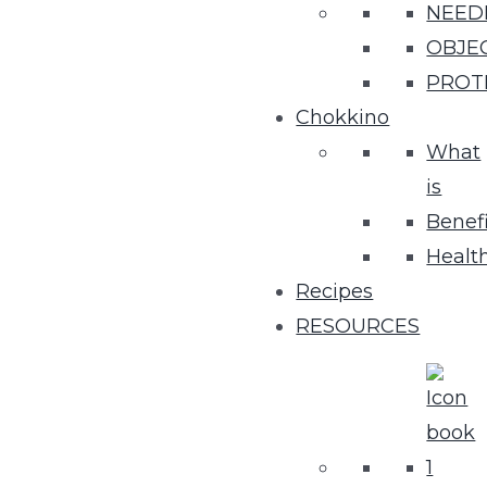
NEED
OBJE
PROT
Chokkino
What
is
Benefi
Healt
Recipes
RESOURCES