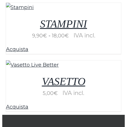
STAMPINI
Fascia
IVA incl.
9,90
€
-
18,00
€
di
Acquista
prezzo:
da
9,90€
VASETTO
a
18,00€
IVA incl.
5,00
€
Acquista